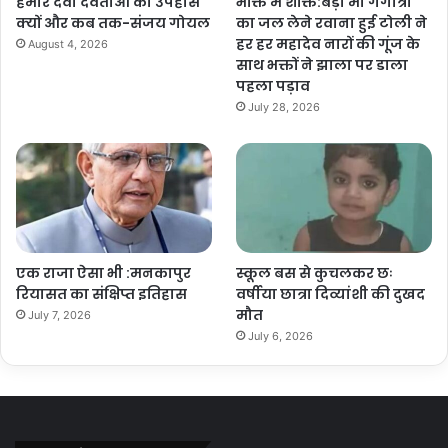
हमारे देवी देवताओं का उपहास
भक्ति में शक्ति:बेड़ा माँ गंगोत्री
क्यों और कब तक-संजय गोयल
का जल लेने रवाना हुई टोली ने
हर हर महादेव नारों की गूंज के
August 4, 2026
साथ भक्तों ने झाला पर डाला
पहला पड़ाव
July 28, 2026
एक राजा ऐसा भी :मनकापुर
स्कूल बस से कुचलकर छः
रियासत का संक्षिप्त इतिहास
वर्षीया छात्रा दिव्यांशी की दुखद
मौत
July 7, 2026
July 6, 2026