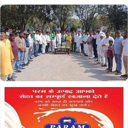
an
email