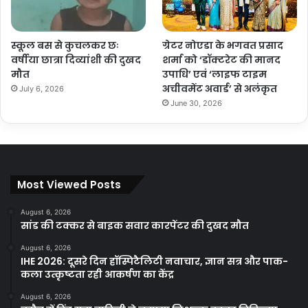
स्कूल बस से कुचलकर छः
ग्रेटर नोएडा के भगवत प्रसाद
वर्षीया छात्रा दिव्यांशी की दुखद
शर्मा को ‘डॉक्टरेट की मानद
मौत
उपाधि’ एवं ‘लाइफ टाइम
अचीवमेंट अवार्ड’ से अलंकृत
July 6, 2026
June 30, 2026
Most Viewed Posts
August 6, 2026
सांड की टक्कर से बाइक सवार कारपेंटर की दुखद मौत
August 6, 2026
IHE 2026: दूसरे दिन हॉस्पिटैलिटी नवाचार, ज्ञान सत्र और पाक-
कला उत्कृष्टता रही आकर्षण का केंद्र
August 6, 2026