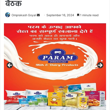
बैठक
Send
Omprakash Goyal
September 16, 2024
1 minute read
an
email