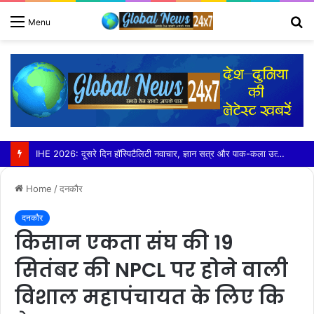
S
Menu
fo
बड़ौत में हिंदू युवा वाहिनी ने लगाया निशुल्क कावड़ चिकित्सा शिविर
Home
/
दनकौर
दनकौर
किसान एकता संघ की 19
सितंबर की NPCL पर होने वाली
विशाल महापंचायत के लिए कि