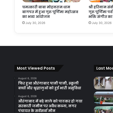
चमत्कारी बाबा मोहनराम धाम
श्री हरिनाम सं
बागपत में हुआ गुरु पूर्णिमा महोत्सव
गुरु पूर्णिमा प
का भव्य आयोजन
भक्ति संगीत 
July 30, 2026
July 30, 2026
Most Viewed Posts
Last Mod
August 6, 2026
फिर हुआ औरंगाबाद पानी पानी, स्कूली
बच्चों और श्रृद्धालुओं को हुई भारी असुविधा
August 6, 2026
औरंगाबाद में बड़े नाले को पाटकर हो गया
सरकारी जमीन पर अवैध कब्जा, नगर
पंचायत के सर्वेसर्वा मौन