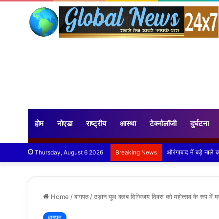
होम
नोएडा
राष्ट्रीय
आस्था
टेक्नोलॉजी
दुर्घटना
GNIOT के विद्युत अभ
Thursday, August 6 2026
Breaking News
Home
/
बागपत
/
उड़ान यूथ क्लब दिग्विजय दिवस को महोत्सव के रूप में म
बागपत