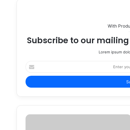
With Prod
Subscribe to our mailing 
Lorem ipsum dolo
Enter
your
Email
address