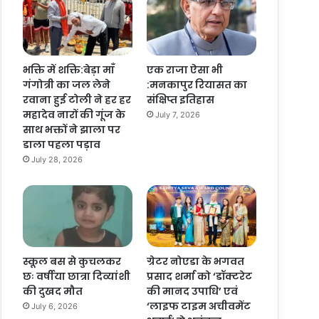
भक्ति में शक्ति:बेड़ा माँ
एक राजा ऐसा भी
गंगोत्री का जल लेने
:मनकापुर रियासत का
रवाना हुई टोली ने हर हर
संक्षिप्त इतिहास
महादेव नारों की गूंज के
July 7, 2026
साथ भक्तों ने झाला पर
डाला पहला पड़ाव
July 28, 2026
स्कूल बस से कुचलकर
ग्रेटर नोएडा के भगवत
छः वर्षीया छात्रा दिव्यांशी
प्रसाद शर्मा को ‘डॉक्टरेट
की दुखद मौत
की मानद उपाधि’ एवं
‘लाइफ टाइम अचीवमेंट
July 6, 2026