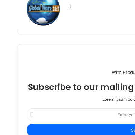
Website
With Prod
Subscribe to our mailing 
Lorem ipsum dolo
Enter
your
Email
address