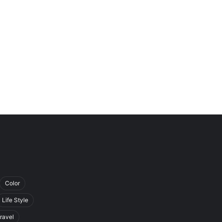
Color
Life Style
ravel