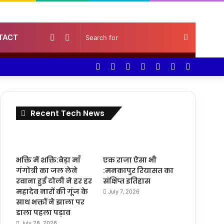
Random
Sidebar
Search
TACT
Facebook
Twitter
YouTube
Instagram
Log
Random
Sidebar
Article
for
In
Article
Recent Tech News
भक्ति में शक्ति:बेड़ा माँ
एक राजा ऐसा भी
गंगोत्री का जल लेने
:मनकापुर रियासत का
रवाना हुई टोली ने हर हर
संक्षिप्त इतिहास
महादेव नारों की गूंज के
July 7, 2026
साथ भक्तों ने झाला पर
डाला पहला पड़ाव
July 28, 2026