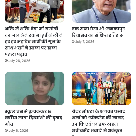
भक्ति में शक्ति:बेड़ा माँ गंगोत्री
एक राजा ऐसा भी :मनकापुर
का जल लेने रवाना हुई टोली ने
रियासत का संक्षिप्त इतिहास
हर हर महादेव नारों की गूंज के
July 7, 2026
साथ भक्तों ने झाला पर डाला
पहला पड़ाव
July 28, 2026
स्कूल बस से कुचलकर छः
ग्रेटर नोएडा के भगवत प्रसाद
वर्षीया छात्रा दिव्यांशी की दुखद
शर्मा को ‘डॉक्टरेट की मानद
मौत
उपाधि’ एवं ‘लाइफ टाइम
अचीवमेंट अवार्ड’ से अलंकृत
July 6, 2026