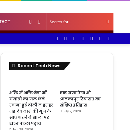
Random
Sidebar
Search
TACT
Facebook
Twitter
YouTube
Instagram
Log
Random
Sidebar
Article
for
In
Article
Recent Tech News
भक्ति में शक्ति:बेड़ा माँ
एक राजा ऐसा भी
गंगोत्री का जल लेने
:मनकापुर रियासत का
रवाना हुई टोली ने हर हर
संक्षिप्त इतिहास
महादेव नारों की गूंज के
July 7, 2026
साथ भक्तों ने झाला पर
डाला पहला पड़ाव
July 28, 2026