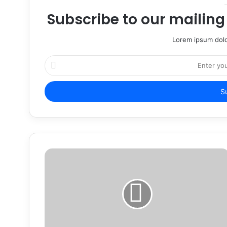
Subscribe to our mailing 
Lorem ipsum dolo
Enter
your
Email
address