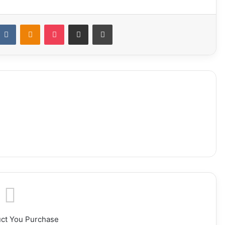
ddit
VKontakte
Odnoklassniki
Pocket
Share via Email
Print
uct You Purchase