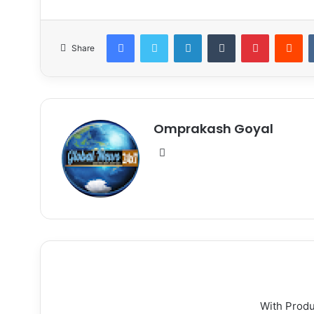
Facebook
Twitter
LinkedIn
Tumblr
Pinterest
Re
Share
Omprakash Goyal
Website
With Prod