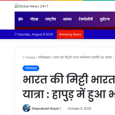
होम
नोएडा
राष्ट्रीय
आस्था
टेक्नोलॉजी
दुर्घटना
Saturday, August 8 2026
Breaking News
Home
/
गाजियाबाद
/
भारत की मिट्टी भारत स्वाभिमान क्रांति रथ यात्रा : ह
गाजियाबाद
भारत की मिट्टी भारत
यात्रा : हापुड़ में हु
Send
Omprakash Goyal
October 5, 2025
an