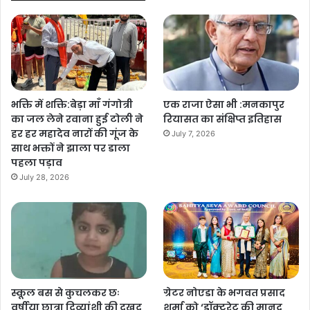
भक्ति में शक्ति:बेड़ा माँ गंगोत्री
एक राजा ऐसा भी :मनकापुर
का जल लेने रवाना हुई टोली ने
रियासत का संक्षिप्त इतिहास
हर हर महादेव नारों की गूंज के
July 7, 2026
साथ भक्तों ने झाला पर डाला
पहला पड़ाव
July 28, 2026
स्कूल बस से कुचलकर छः
ग्रेटर नोएडा के भगवत प्रसाद
वर्षीया छात्रा दिव्यांशी की दुखद
शर्मा को ‘डॉक्टरेट की मानद