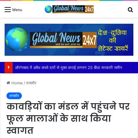
S
Menu
fo
आयुर्वेद के अनुसार हल्का, गर्म और सुपाच्य भोजन है लाभकारी – डॉ. शैलेश रौसा
Home
/
दनकौर
दनकौर
कावड़ियों का मंडल में पहुंचने पर
फूल मालाओं के साथ किया
स्वागत