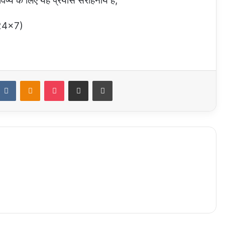
विष्य के लिए यह प्रयास सराहनीय है,
ज 24×7)
ddit
VKontakte
Odnoklassniki
Pocket
Share via Email
Print