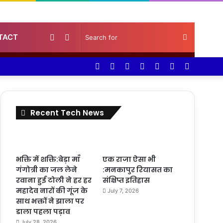
Random
Sidebar
Search
TACT
Facebook
Twitter
YouTube
Instagram
Log
Random
Sidebar
Article
for
In
Article
Recent Tech News
भक्ति में शक्ति:बेड़ा माँ
एक राजा ऐसा भी
गंगोत्री का जल लेने
:मनकापुर रियासत का
रवाना हुई टोली ने हर हर
संक्षिप्त इतिहास
महादेव नारों की गूंज के
July 7, 2026
साथ भक्तों ने झाला पर
डाला पहला पड़ाव
July 28, 2026