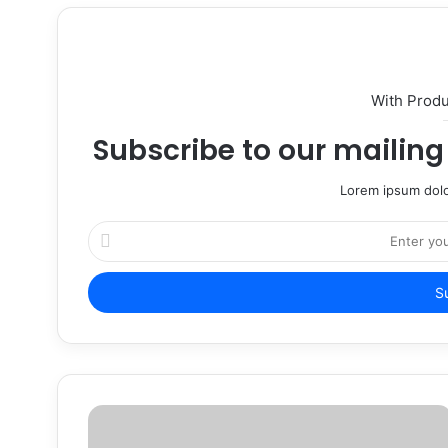
With Prod
Subscribe to our mailing 
Lorem ipsum dolo
Enter
your
Email
address