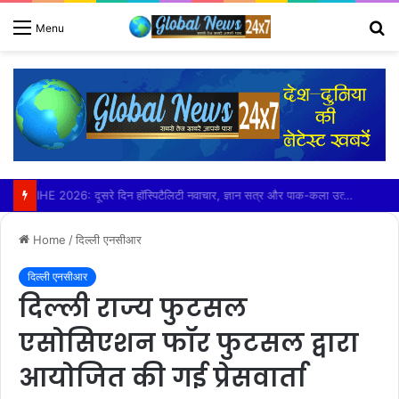
S
Menu
fo
बड़ौत में हिंदू युवा वाहिनी ने लगाया निशुल्क कावड़ चिकित्सा शिविर
Home
/
दिल्ली एनसीआर
दिल्ली एनसीआर
दिल्ली राज्य फुटसल
एसोसिएशन फॉर फुटसल द्वारा
आयोजित की गई प्रेसवार्ता