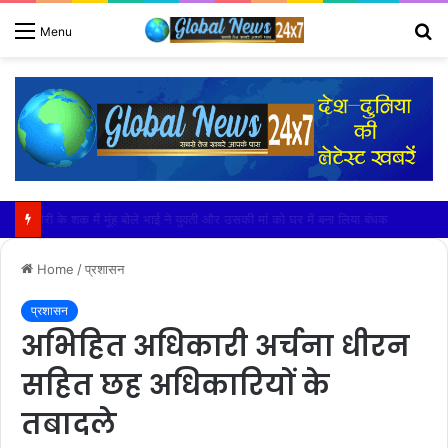
S
Menu
fo
खेकड़ा में हुआ सरस्वती माताजी के चातुर्मास मंगल कलश स्थापना समारोह का भव्य आयोजन
Home
/
प्रशासन
प्रशासन
अभिहित अधिकारी अर्चना धीरन
सहित छह अधिकारियों के
तबादले