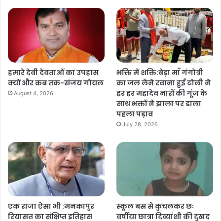
हमारे देवी देवताओं का उपहास
भक्ति में शक्ति:बेड़ा माँ गंगोत्री
क्यों और कब तक-संजय गोयल
का जल लेने रवाना हुई टोली ने
हर हर महादेव नारों की गूंज के
August 4, 2026
साथ भक्तों ने झाला पर डाला
पहला पड़ाव
July 28, 2026
एक राजा ऐसा भी :मनकापुर
स्कूल बस से कुचलकर छः
रियासत का संक्षिप्त इतिहास
वर्षीया छात्रा दिव्यांशी की दुखद