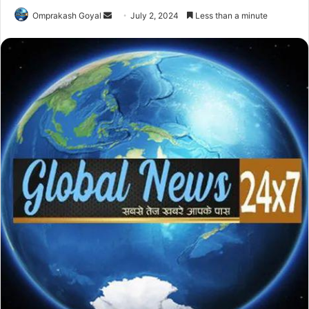
Send
Omprakash Goyal
July 2, 2024
Less than a minute
an
email