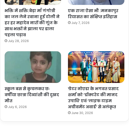
भक्ति में शक्ति:बेड़ा माँ गंगोत्री
एक राजा ऐसा भी :मनकापुर
का जल लेने रवाना हुई टोली ने
रियासत का संक्षिप्त इतिहास
हर हर महादेव नारों की गूंज के
July 7, 2026
साथ भक्तों ने झाला पर डाला
पहला पड़ाव
July 28, 2026
स्कूल बस से कुचलकर छः
ग्रेटर नोएडा के भगवत प्रसाद
वर्षीया छात्रा दिव्यांशी की दुखद
शर्मा को ‘डॉक्टरेट की मानद
मौत
उपाधि’ एवं ‘लाइफ टाइम
अचीवमेंट अवार्ड’ से अलंकृत
July 6, 2026
June 30, 2026